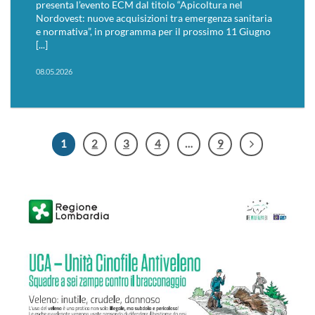
presenta l’evento ECM dal titolo “Apicoltura nel
Nordovest: nuove acquisizioni tra emergenza sanitaria
e normativa”, in programma per il prossimo 11 Giugno
[...]
08.05.2026
1
2
3
4
…
9