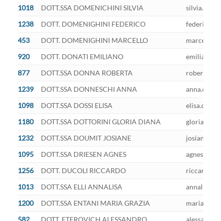
1018
DOTT.SSA DOMENICHINI SILVIA
silvia.dome
1238
DOTT. DOMENIGHINI FEDERICO
federico.do
453
DOTT. DOMENIGHINI MARCELLO
marcello.do
920
DOTT. DONATI EMILIANO
emiliano.do
877
DOTT.SSA DONNA ROBERTA
roberta.don
1239
DOTT.SSA DONNESCHI ANNA
anna.donnes
1098
DOTT.SSA DOSSI ELISA
elisa.dossi
1180
DOTT.SSA DOTTORINI GLORIA DIANA
gloria.dott
1232
DOTT.SSA DOUMIT JOSIANE
josiane.dou
1095
DOTT.SSA DRIESEN AGNES
agnes.dries
1256
DOTT. DUCOLI RICCARDO
riccardo.du
1013
DOTT.SSA ELLI ANNALISA
annalisa.el
1200
DOTT.SSA ENTANI MARIA GRAZIA
mariagrazia
582
DOTT. ETEROVICH ALESSANDRO
alessandro.