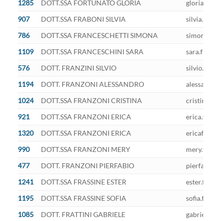
1285
DOTT.SSA FORTUNATO GLORIA
gloria.fort
907
DOTT.SSA FRABONI SILVIA
silvia.frab
786
DOTT.SSA FRANCESCHETTI SIMONA
simona.fran
1109
DOTT.SSA FRANCESCHINI SARA
sara.france
576
DOTT. FRANZINI SILVIO
silvio.fran
1194
DOTT. FRANZONI ALESSANDRO
alessandro.
1024
DOTT.SSA FRANZONI CRISTINA
cristina.fr
921
DOTT.SSA FRANZONI ERICA
erica.franz
1320
DOTT.SSA FRANZONI ERICA
ericafranz
990
DOTT.SSA FRANZONI MERY
mery.franzo
477
DOTT. FRANZONI PIERFABIO
pierfabio.f
1241
DOTT.SSA FRASSINE ESTER
ester.frass
1195
DOTT.SSA FRASSINE SOFIA
sofia.frass
1085
DOTT. FRATTINI GABRIELE
gabriele.fr