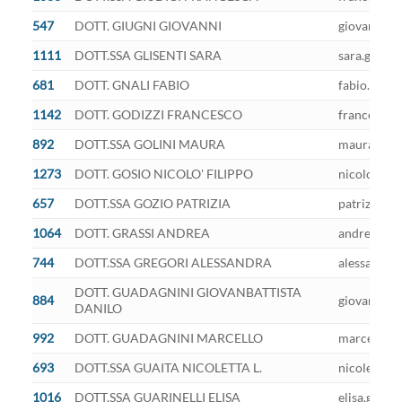
547
DOTT. GIUGNI GIOVANNI
giovanni.gi
1111
DOTT.SSA GLISENTI SARA
sara.glisen
681
DOTT. GNALI FABIO
fabio.gnali
1142
DOTT. GODIZZI FRANCESCO
francesco.g
892
DOTT.SSA GOLINI MAURA
maura.golin
1273
DOTT. GOSIO NICOLO' FILIPPO
nicolofilip
657
DOTT.SSA GOZIO PATRIZIA
patrizia.go
1064
DOTT. GRASSI ANDREA
andrea.gras
744
DOTT.SSA GREGORI ALESSANDRA
alessandra.
DOTT. GUADAGNINI GIOVANBATTISTA
884
giovanbatti
DANILO
992
DOTT. GUADAGNINI MARCELLO
marcello.gu
693
DOTT.SSA GUAITA NICOLETTA L.
nicoletta.g
1016
DOTT.SSA GUARINELLI ELISA
elisa.guari