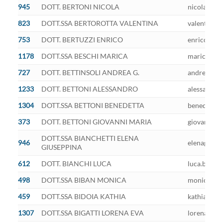
945
DOTT. BERTONI NICOLA
nicola.bert
823
DOTT.SSA BERTOROTTA VALENTINA
valentina.b
753
DOTT. BERTUZZI ENRICO
enrico.bert
1178
DOTT.SSA BESCHI MARICA
marica.besc
727
DOTT. BETTINSOLI ANDREA G.
andrea.bett
1233
DOTT. BETTONI ALESSANDRO
alessandro.
1304
DOTT.SSA BETTONI BENEDETTA
benedetta.b
373
DOTT. BETTONI GIOVANNI MARIA
giovannimar
DOTT.SSA BIANCHETTI ELENA
946
elenagiusep
GIUSEPPINA
612
DOTT. BIANCHI LUCA
luca.bianch
498
DOTT.SSA BIBAN MONICA
monica.biba
459
DOTT.SSA BIDOIA KATHIA
kathia.bido
1307
DOTT.SSA BIGATTI LORENA EVA
lorenaeva.b