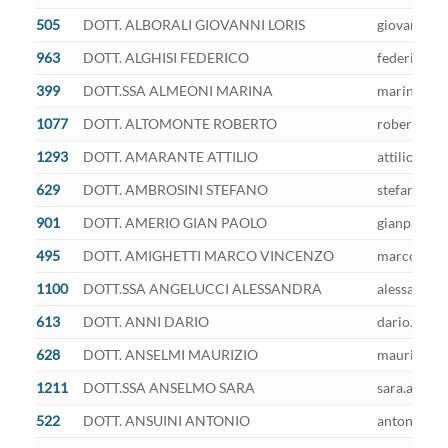
505
DOTT. ALBORALI GIOVANNI LORIS
giovannilor
963
DOTT. ALGHISI FEDERICO
federico.al
399
DOTT.SSA ALMEONI MARINA
marina.alme
1077
DOTT. ALTOMONTE ROBERTO
roberto.alt
1293
DOTT. AMARANTE ATTILIO
attilio.ama
629
DOTT. AMBROSINI STEFANO
stefano.amb
901
DOTT. AMERIO GIAN PAOLO
gianpaolo.a
495
DOTT. AMIGHETTI MARCO VINCENZO
marco.amigh
1100
DOTT.SSA ANGELUCCI ALESSANDRA
alessandra.
613
DOTT. ANNI DARIO
dario.anni@
628
DOTT. ANSELMI MAURIZIO
maurizio.an
1211
DOTT.SSA ANSELMO SARA
sara.anselm
522
DOTT. ANSUINI ANTONIO
antonio.ans