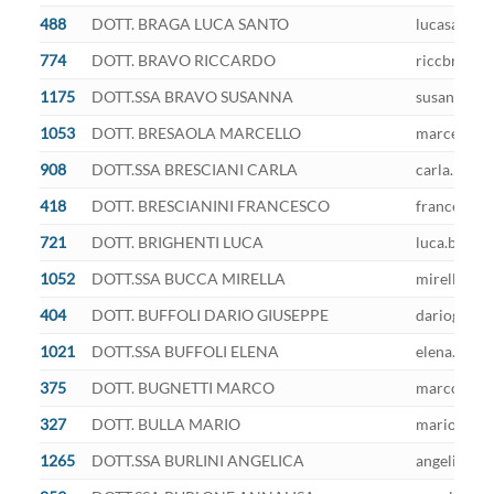
488
DOTT. BRAGA LUCA SANTO
lucasanto.b
774
DOTT. BRAVO RICCARDO
riccbravo@l
1175
DOTT.SSA BRAVO SUSANNA
susanna.bra
1053
DOTT. BRESAOLA MARCELLO
marcello.br
908
DOTT.SSA BRESCIANI CARLA
carla.bresc
418
DOTT. BRESCIANINI FRANCESCO
francesco.b
721
DOTT. BRIGHENTI LUCA
luca.brighe
1052
DOTT.SSA BUCCA MIRELLA
mirella.buc
404
DOTT. BUFFOLI DARIO GIUSEPPE
dariogiusep
1021
DOTT.SSA BUFFOLI ELENA
elena.buffo
375
DOTT. BUGNETTI MARCO
marco.bugne
327
DOTT. BULLA MARIO
mario.bulla
1265
DOTT.SSA BURLINI ANGELICA
angelica.bu