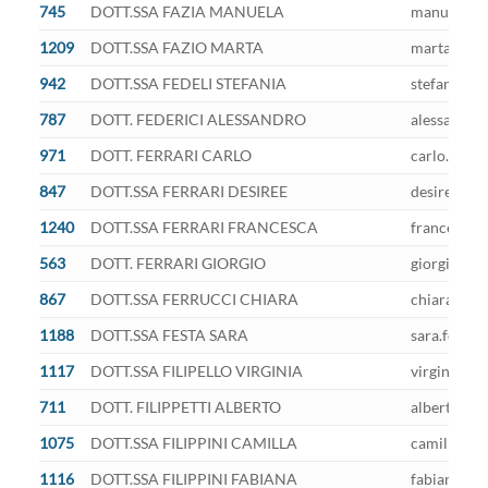
745
DOTT.SSA FAZIA MANUELA
manuela.faz
1209
DOTT.SSA FAZIO MARTA
marta.fazio
942
DOTT.SSA FEDELI STEFANIA
stefania.fe
787
DOTT. FEDERICI ALESSANDRO
alessandro.
971
DOTT. FERRARI CARLO
carlo.ferra
847
DOTT.SSA FERRARI DESIREE
desiree.fer
1240
DOTT.SSA FERRARI FRANCESCA
francesca.f
563
DOTT. FERRARI GIORGIO
giorgio.fer
867
DOTT.SSA FERRUCCI CHIARA
chiara.ferr
1188
DOTT.SSA FESTA SARA
sara.festa@
1117
DOTT.SSA FILIPELLO VIRGINIA
virginia.fil
711
DOTT. FILIPPETTI ALBERTO
alberto.fil
1075
DOTT.SSA FILIPPINI CAMILLA
camilla.fil
1116
DOTT.SSA FILIPPINI FABIANA
fabiana.fil