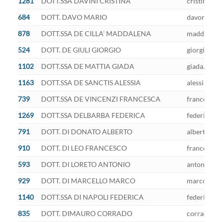
1281
DOTT.SSA DAVINI CRISTINA
cristina.da
684
DOTT. DAVO MARIO
davomario@
878
DOTT.SSA DE CILLA' MADDALENA
maddalena.d
524
DOTT. DE GIULI GIORGIO
giorgiodegi
1102
DOTT.SSA DE MATTIA GIADA
giada.demat
1163
DOTT.SSA DE SANCTIS ALESSIA
alessia.des
739
DOTT.SSA DE VINCENZI FRANCESCA
francesca.d
1269
DOTT.SSA DELBARBA FEDERICA
federica.de
791
DOTT. DI DONATO ALBERTO
alberto.did
910
DOTT. DI LEO FRANCESCO
francesco.d
593
DOTT. DI LORETO ANTONIO
antonio.dil
929
DOTT. DI MARCELLO MARCO
marco.dimar
1140
DOTT.SSA DI NAPOLI FEDERICA
federica.di
835
DOTT. DIMAURO CORRADO
corrado.di