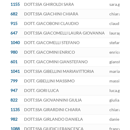
1155
DOTT.SSA GHIROLDI SARA
sara.ghirol
682
DOTT.SSA GIACHINI CHIARA
chiara.giac
915
DOTT. GIACOBONI CLAUDIO
claudio.gia
647
DOTT.SSA GIACOMELLI LAURA GIOVANNA
lauragiovan
1040
DOTT. GIACOMELLI STEFANO
stefano.gia
980
DOTT. GIACOMINI ENRICO
enrico.giac
601
DOTT. GIACOMINI GIANSTEFANO
gianstefano
1041
DOTT.SSA GIBELLINI MARIAVITTORIA
mariavittor
799
DOTT. GIBELLINI MASSIMO
massimo.gib
947
DOTT. GIORI LUCA
luca.giori@
822
DOTT.SSA GIOVANNINI GIULIA
giulia.giov
1135
DOTT.SSA GIRARDINI CHIARA
chiara.gira
982
DOTT.SSA GIRLANDO DANIELA
daniela.gir
1088
DOTT.SSA GIUDICI FRANCESCA
francesca.g