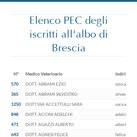
Elenco PEC degli
iscritti all'albo di
Brescia
N°
Medico Veterinario
Indirizzo 
570
DOTT. ABRAMI EZIO
ezio.abrami
365
DOTT. ABRAMI SILVESTRO
silvestro.a
1250
DOTT.SSA ACCETTULLI SARA
sara.accett
848
DOTT. ACCINI ADELCHI
adelchi.acc
471
DOTT. AGAZZI ALBERTO
alberto.aga
643
DOTT. AGNESI FELICE
felice.agne