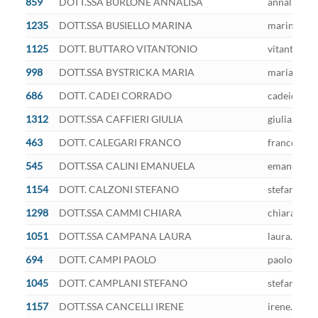
859
DOTT.SSA BURLONE ANNALISA
annalisa.bu
1235
DOTT.SSA BUSIELLO MARINA
marina.busi
1125
DOTT. BUTTARO VITANTONIO
vitantonio.
998
DOTT.SSA BYSTRICKA MARIA
maria.bystr
686
DOTT. CADEI CORRADO
cadeicorra
1312
DOTT.SSA CAFFIERI GIULIA
giulia.caffi
463
DOTT. CALEGARI FRANCO
franco.cale
545
DOTT.SSA CALINI EMANUELA
emanuela.ca
1154
DOTT. CALZONI STEFANO
stefano.cal
1298
DOTT.SSA CAMMI CHIARA
chiara.camm
1051
DOTT.SSA CAMPANA LAURA
laura.campa
694
DOTT. CAMPI PAOLO
paolo.campi
1045
DOTT. CAMPLANI STEFANO
stefano.cam
1157
DOTT.SSA CANCELLI IRENE
irene.cance