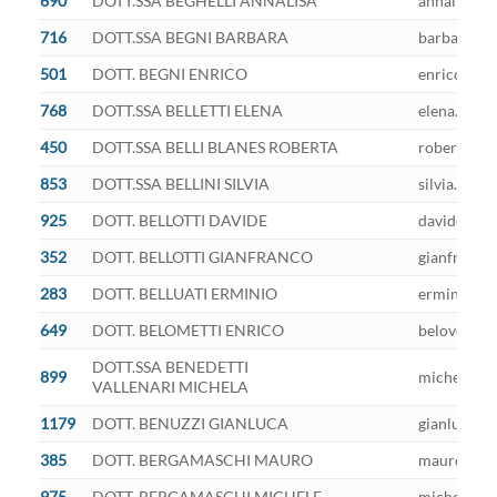
690
DOTT.SSA BEGHELLI ANNALISA
annalisa.be
716
DOTT.SSA BEGNI BARBARA
barbara.beg
501
DOTT. BEGNI ENRICO
enrico.begn
768
DOTT.SSA BELLETTI ELENA
elena.belle
450
DOTT.SSA BELLI BLANES ROBERTA
roberta.bel
853
DOTT.SSA BELLINI SILVIA
silvia.belli
925
DOTT. BELLOTTI DAVIDE
davide.bell
352
DOTT. BELLOTTI GIANFRANCO
gianfranco.
283
DOTT. BELLUATI ERMINIO
erminio.bel
649
DOTT. BELOMETTI ENRICO
belovet@pec
DOTT.SSA BENEDETTI
899
michela.ben
VALLENARI MICHELA
1179
DOTT. BENUZZI GIANLUCA
gianluca.be
385
DOTT. BERGAMASCHI MAURO
mauro.berg
975
DOTT. BERGAMASCHI MICHELE
michele.be