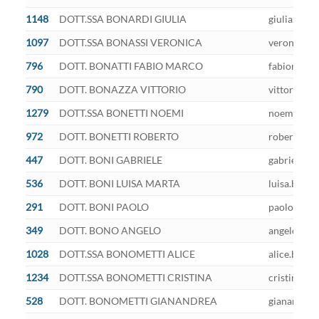
1148
DOTT.SSA BONARDI GIULIA
giulia.bona
1097
DOTT.SSA BONASSI VERONICA
veronica.bo
796
DOTT. BONATTI FABIO MARCO
fabiomarco.
790
DOTT. BONAZZA VITTORIO
vittorio.bo
1279
DOTT.SSA BONETTI NOEMI
noemibonet
972
DOTT. BONETTI ROBERTO
roberto.bon
447
DOTT. BONI GABRIELE
gabriele.bo
536
DOTT. BONI LUISA MARTA
luisa.boni@
291
DOTT. BONI PAOLO
paolo.boni@
349
DOTT. BONO ANGELO
angelo.bono
1028
DOTT.SSA BONOMETTI ALICE
alice.bonom
1234
DOTT.SSA BONOMETTI CRISTINA
cristina.bo
528
DOTT. BONOMETTI GIANANDREA
gianandrea