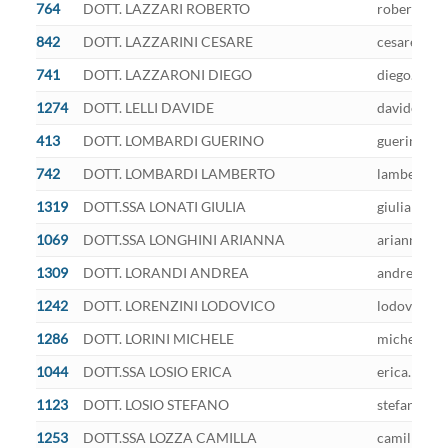
764
DOTT. LAZZARI ROBERTO
roberto.laz
842
DOTT. LAZZARINI CESARE
cesare.lazz
741
DOTT. LAZZARONI DIEGO
diego.lazza
1274
DOTT. LELLI DAVIDE
davide.lell
413
DOTT. LOMBARDI GUERINO
guerino.lom
742
DOTT. LOMBARDI LAMBERTO
lamberto.lo
1319
DOTT.SSA LONATI GIULIA
giulialonat
1069
DOTT.SSA LONGHINI ARIANNA
arianna.lon
1309
DOTT. LORANDI ANDREA
andrea.lora
1242
DOTT. LORENZINI LODOVICO
lodovico.lo
1286
DOTT. LORINI MICHELE
michele.lor
1044
DOTT.SSA LOSIO ERICA
erica.losio
1123
DOTT. LOSIO STEFANO
stefano.los
1253
DOTT.SSA LOZZA CAMILLA
camilla.loz