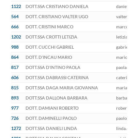
1122
DOTT.SSA CRISTIANO DANIELA
daniela.cri
564
DOTT. CRISTIANO VALTER UGO
valterugo.c
666
DOTT. CRISTINI MARCO
marco.crist
1202
DOTT.SSA CROTTI LETIZIA
letizia.crot
988
DOTT. CUCCHI GABRIEL
gabriel.cuc
864
DOTT. D'INCAU MARIO
mario.dinca
817
DOTT.SSA D'INTINO PAOLA
paola.dinti
606
DOTT.SSA DABRASSI CATERINA
caterina.da
815
DOTT.SSA DAGA MARIA GIOVANNA
mariagiova
893
DOTT.SSA DALLONA BARBARA
barbara.dal
977
DOTT. DAMIANI ROBERTO
roberto.dam
726
DOTT. DAMINELLI PAOLO
paolo.damin
1272
DOTT.SSA DANIELI LINDA
linda.danie