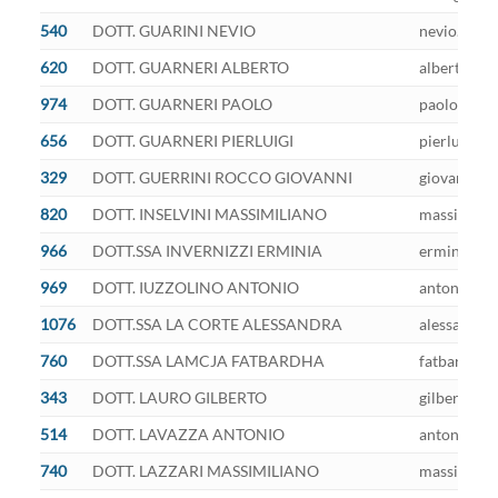
540
DOTT. GUARINI NEVIO
nevio.guari
620
DOTT. GUARNERI ALBERTO
alberto.gua
974
DOTT. GUARNERI PAOLO
paolo.guarn
656
DOTT. GUARNERI PIERLUIGI
pierluigi.g
329
DOTT. GUERRINI ROCCO GIOVANNI
giovanni.gu
820
DOTT. INSELVINI MASSIMILIANO
massimilian
966
DOTT.SSA INVERNIZZI ERMINIA
erminia.inv
969
DOTT. IUZZOLINO ANTONIO
antonio.iuz
1076
DOTT.SSA LA CORTE ALESSANDRA
alessandra.
760
DOTT.SSA LAMCJA FATBARDHA
fatbardha.l
343
DOTT. LAURO GILBERTO
gilberto.la
514
DOTT. LAVAZZA ANTONIO
antonio.lav
740
DOTT. LAZZARI MASSIMILIANO
massimilian