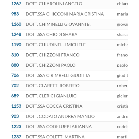
1267
DOTT. CHIAROLINI ANGELO
chiarolinia
983
DOTT.SSA CHICCONI MARIA CRISTINA
mariacristi
1160
DOTT. CHIMINELLI GIOVANNI B.
giovanbatti
1248
DOTT.SSA CHIODI SHARA
shara.chiod
1190
DOTT. CHIUDINELLI MICHELE
michele.chi
310
DOTT. CHIZZONI FRANCO
franco.chiz
880
DOTT. CHIZZONI PAOLO
paolo.chizz
706
DOTT.SSA CIRIMBELLI GIUDITTA
giuditta.ci
702
DOTT. CLARETTI ROBERTO
roberto.cla
689
DOTT. CLERICI GIANLUIGI
glclerici@p
1153
DOTT.SSA COCCA CRISTINA
cristina.co
903
DOTT. CODATO ANDREA MANLIO
andreamanl
1223
DOTT.SSA CODELUPPI ARIANNA
codeluppi.
1237
DOTT.SSA COLETTI MARTINA
martina.col