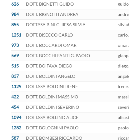
626
DOTT. BIGNETTI GUIDO
guido.bigne
984
DOTT. BIGNOTTI ANDREA
andrea.bign
855
DOTT.SSA BINI CHIESA SILVIA
silviabc@pe
1251
DOTT. BISECCO CARLO
carlo.bisec
973
DOTT. BOCCARDI OMAR
omar.boccar
569
DOTT. BOCCHI FANTI G. PAOLO
gianpaolo.b
515
DOTT. BOIFAVA DIEGO
diego.boifa
837
DOTT. BOLDINI ANGELO
angelo.bold
1129
DOTT.SSA BOLDINI IRENE
irene.boldi
422
DOTT. BOLDINI MASSIMO
massimo.bol
454
DOTT. BOLDINI SEVERINO
severino.bo
1094
DOTT.SSA BOLLINO ALICE
alice.bolli
1282
DOTT. BOLOGNINI PAOLO
paolo.bolog
587
DOTT. BOMBESI RICCARDO
riccardo.bo