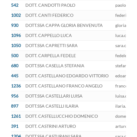
542
DOTT. CANDOTTI PAOLO
paolo.cando
1002
DOTT. CANTI FEDERICO
federico.ca
930
DOTT.SSA CAPPA GLORIA BENVENUTA
gloriabenve
1096
DOTT. CAPPELLO LUCA
luca.cappel
1050
DOTT.SSA CAPRETTI SARA
sara.capret
500
DOTT. CARPELLA FEDELE
fedele.carp
680
DOTT.SSA CASELLA STEFANIA
stefania.ca
445
DOTT. CASTELLANO EDOARDO VITTORIO
edoardo.cas
1236
DOTT. CASTELLANO FRANCO ANGELO
franco.cast
956
DOTT.SSA CASTELLARI LUISA
luisa.caste
897
DOTT.SSA CASTELLI ILARIA
ilaria.caste
1261
DOTT. CASTELLUCCHIO DOMENICO
domenico.ca
391
DOTT. CASTRINI ARTURO
arturo.cast
1204
DOTT.SSA CASTURANI SARA
sara.castur