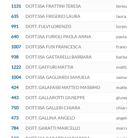
1131
DOTT.SSA FRATTINI TERESA
teresa.frat
635
DOTT.SSA FRIGERIO LAURA
laura.frige
991
DOTT. FULVI LORENZO
lorenzo.ful
640
DOTT.SSA FURIOLI PAOLA ANNA
paolaanna.f
1007
DOTT.SSA FUSI FRANCESCA
francesca.f
938
DOTT.SSA GAETARELLI BARBARA
barbara.gae
1222
DOTT. GAFFURI MATTIA
mattia.gaff
1004
DOTT.SSA GAGLIARDI SAMUELA
samuela.gag
424
DOTT. GALAFASSI MATTEO MASSIMO
matteomassi
443
DOTT. GALLAROTTI GIUSEPPE
giuseppe.ga
750
DOTT.SSA GALLERI CHIARA
chiara.gall
473
DOTT. GALLINA ANGELO
angelo.gall
784
DOTT. GARATTI MARCELLO
marcello.ga