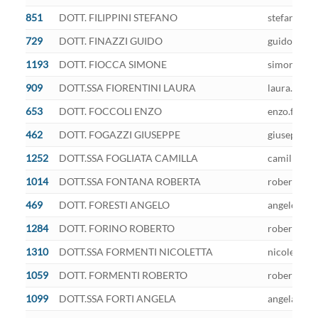
851
DOTT. FILIPPINI STEFANO
stefano.fil
729
DOTT. FINAZZI GUIDO
guido.finaz
1193
DOTT. FIOCCA SIMONE
simone.fioc
909
DOTT.SSA FIORENTINI LAURA
laura.fiore
653
DOTT. FOCCOLI ENZO
enzo.foccol
462
DOTT. FOGAZZI GIUSEPPE
giuseppe.fo
1252
DOTT.SSA FOGLIATA CAMILLA
camilla.fog
1014
DOTT.SSA FONTANA ROBERTA
roberta.fon
469
DOTT. FORESTI ANGELO
angelo.fore
1284
DOTT. FORINO ROBERTO
robertofor
1310
DOTT.SSA FORMENTI NICOLETTA
nicoletta.f
1059
DOTT. FORMENTI ROBERTO
roberto.for
1099
DOTT.SSA FORTI ANGELA
angela.fort