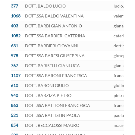
377
DOTT. BALDO LUCIO
lucio.baldo
1068
DOTT.SSA BALDO VALENTINA
valentina.b
403
DOTT. BARBI GIAN ANTONIO
gianantonio
1082
DOTT.SSA BARBIERI CATERINA
caterina.ba
631
DOTT. BARBIERI GIOVANNI
dott.barbie
578
DOTT.SSA BARESI GIUSEPPINA
giuseppina.
767
DOTT. BARISELLI GIANLUCA
gianluca.ba
1107
DOTT.SSA BARONI FRANCESCA
francesca.b
610
DOTT. BARONI GIULIO
giulio.baro
940
DOTT. BARZIZA PIETRO
pietro.barz
863
DOTT.SSA BATTIONI FRANCESCA
francesca.b
521
DOTT.SSA BATTISTIN PAOLA
paola.batti
854
DOTT. BECCALOSSI MAURO
mauro.becca