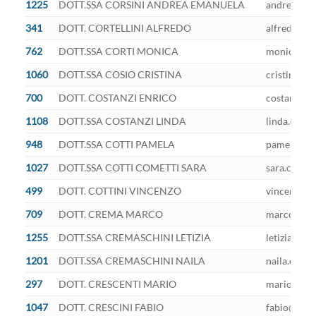
1225
DOTT.SSA CORSINI ANDREA EMANUELA
andreae.cor
341
DOTT. CORTELLINI ALFREDO
alfredo.cor
762
DOTT.SSA CORTI MONICA
monica.cort
1060
DOTT.SSA COSIO CRISTINA
cristina.co
700
DOTT. COSTANZI ENRICO
costanziue@
1108
DOTT.SSA COSTANZI LINDA
linda.costa
948
DOTT.SSA COTTI PAMELA
pamela.cott
1027
DOTT.SSA COTTI COMETTI SARA
sara.cotti@
499
DOTT. COTTINI VINCENZO
vincenzocot
709
DOTT. CREMA MARCO
marco.crem
1255
DOTT.SSA CREMASCHINI LETIZIA
letizia.cre
1201
DOTT.SSA CREMASCHINI NAILA
naila.crema
297
DOTT. CRESCENTI MARIO
mario.cresc
1047
DOTT. CRESCINI FABIO
fabio@pec.v