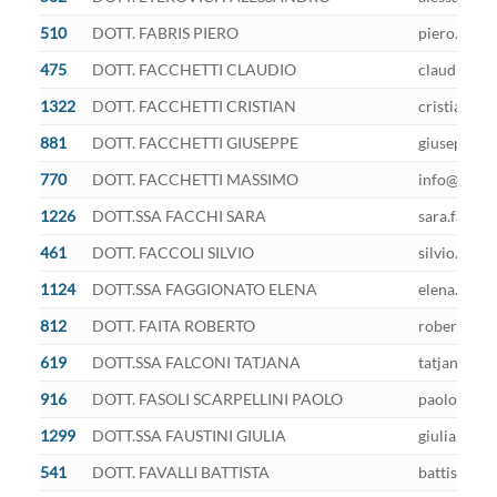
510
DOTT. FABRIS PIERO
piero.fabri
475
DOTT. FACCHETTI CLAUDIO
claudio.fac
1322
DOTT. FACCHETTI CRISTIAN
cristian.fa
881
DOTT. FACCHETTI GIUSEPPE
giuseppe.fa
770
DOTT. FACCHETTI MASSIMO
info@pec.m
1226
DOTT.SSA FACCHI SARA
sara.facchi
461
DOTT. FACCOLI SILVIO
silvio.facc
1124
DOTT.SSA FAGGIONATO ELENA
elena.faggi
812
DOTT. FAITA ROBERTO
roberto.fai
619
DOTT.SSA FALCONI TATJANA
tatjana.fal
916
DOTT. FASOLI SCARPELLINI PAOLO
paolo.fasol
1299
DOTT.SSA FAUSTINI GIULIA
giulia.faus
541
DOTT. FAVALLI BATTISTA
battista.fav