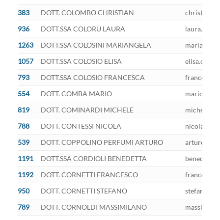
383
DOTT. COLOMBO CHRISTIAN
christian.c
936
DOTT.SSA COLORU LAURA
laura.color
1263
DOTT.SSA COLOSINI MARIANGELA
mariangela.
1057
DOTT.SSA COLOSIO ELISA
elisa.colos
793
DOTT.SSA COLOSIO FRANCESCA
francesca.c
554
DOTT. COMBA MARIO
mario.comb
819
DOTT. COMINARDI MICHELE
michele.com
788
DOTT. CONTESSI NICOLA
nicola.cont
539
DOTT. COPPOLINO PERFUMI ARTURO
arturo.cop
1191
DOTT.SSA CORDIOLI BENEDETTA
benedetta.c
1192
DOTT. CORNETTI FRANCESCO
francesco.c
950
DOTT. CORNETTI STEFANO
stefano.cor
789
DOTT. CORNOLDI MASSIMILANO
massimilian