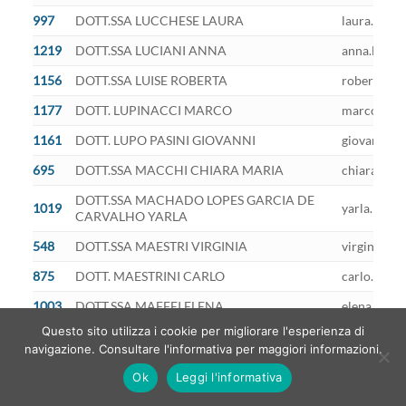
997
DOTT.SSA LUCCHESE LAURA
laura.lucch
1219
DOTT.SSA LUCIANI ANNA
anna.lucian
1156
DOTT.SSA LUISE ROBERTA
roberta.lui
1177
DOTT. LUPINACCI MARCO
marco.lupin
1161
DOTT. LUPO PASINI GIOVANNI
giovanni.lu
695
DOTT.SSA MACCHI CHIARA MARIA
chiara.macc
DOTT.SSA MACHADO LOPES GARCIA DE
1019
yarla.macha
CARVALHO YARLA
548
DOTT.SSA MAESTRI VIRGINIA
virginia.ma
875
DOTT. MAESTRINI CARLO
carlo.maest
1003
DOTT.SSA MAFFEI ELENA
elena.maffe
Questo sito utilizza i cookie per migliorare l'esperienza di
496
DOTT. MAFFI SERGIO
sergio.maff
navigazione. Consultare l'informativa per maggiori informazioni.
1203
DOTT.SSA MAGNINI IRENE
irene.magni
Ok
Leggi l'informativa
670
DOTT. MAGONI GIULIO
giulio.mago