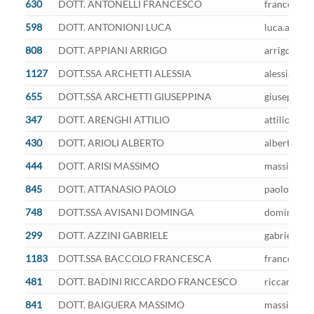
630
DOTT. ANTONELLI FRANCESCO
francesco.a
598
DOTT. ANTONIONI LUCA
luca.antoni
808
DOTT. APPIANI ARRIGO
arrigo.appi
1127
DOTT.SSA ARCHETTI ALESSIA
alessia.arc
655
DOTT.SSA ARCHETTI GIUSEPPINA
giuseppina.
347
DOTT. ARENGHI ATTILIO
attilio.are
430
DOTT. ARIOLI ALBERTO
alberto.ari
444
DOTT. ARISI MASSIMO
massimo.ari
845
DOTT. ATTANASIO PAOLO
paolo.attan
748
DOTT.SSA AVISANI DOMINGA
dominga.avi
299
DOTT. AZZINI GABRIELE
gabriele.az
1183
DOTT.SSA BACCOLO FRANCESCA
francesca.b
481
DOTT. BADINI RICCARDO FRANCESCO
riccardo.ba
841
DOTT. BAIGUERA MASSIMO
massimo.ba