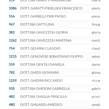
519
DOTT.SSA GARATTI MARIAROSA
mariarosa.g
1086
DOTT. GARATTI PIERLUIGI FRANCESCO
pierluigi.g
556
DOTT. GARBELLI PIER PAOLO
pierpaolo.g
967
DOTT.SSA GATTI LINA
lina.gatti@
382
DOTT.SSA GAVEZZOLI GLORIA
gloria.gave
1262
DOTT.SSA GAVEZZOLI MARTINA
martina.gav
754
DOTT. GELMINI CLAUDIO
claudio.gel
1215
DOTT. GENOVESE SEBASTIANO FILIPPO
sebastiano.
559
DOTT.SSA GENTILI DANIELA
daniela.gen
782
DOTT. GHEDI GIOVANNI
giovanni.gh
1259
DOTT. GHIDINI RICCARDO
riccardo.gh
935
DOTT.SSA GHIDONI GABRIELLA
gabriella.g
482
DOTT.SSA GHIGLIA PRISCILLA
priscilla.gh
480
DOTT. GHILARDI AMEDEO
amedeo.ghil