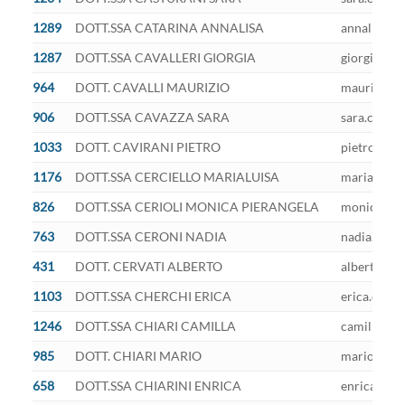
1289
DOTT.SSA CATARINA ANNALISA
annalisa.ca
1287
DOTT.SSA CAVALLERI GIORGIA
giorgia.cav
964
DOTT. CAVALLI MAURIZIO
maurizio.ca
906
DOTT.SSA CAVAZZA SARA
sara.cavazz
1033
DOTT. CAVIRANI PIETRO
pietro.cavi
1176
DOTT.SSA CERCIELLO MARIALUISA
marialuisa.
826
DOTT.SSA CERIOLI MONICA PIERANGELA
monicapiera
763
DOTT.SSA CERONI NADIA
nadia.ceron
431
DOTT. CERVATI ALBERTO
alberto.cer
1103
DOTT.SSA CHERCHI ERICA
erica.cherc
1246
DOTT.SSA CHIARI CAMILLA
camilla.chi
985
DOTT. CHIARI MARIO
mario.chiar
658
DOTT.SSA CHIARINI ENRICA
enrica.chia