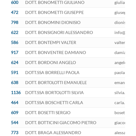
600
DOTT. BONOMETTI GIULIANO
giuliano.bo
472
DOTT. BONOMETTI GIUSEPPE
giuseppe.bo
798
DOTT. BONOMINI DIONISIO
dionisio.bo
622
DOTT. BONSIGNORI ALESSANDRO
info@pec.b
586
DOTT. BONTEMPI VALTER
valter.bont
917
DOTT. BONVENTRE DAMIANO
damiano.bo
624
DOTT. BORDONI ANGELO
angelo.bord
591
DOTT.SSA BORRELLI PAOLA
paola.borre
638
DOTT. BORTOLOTTI EMANUELE
emanuele.bo
1136
DOTT.SSA BORTOLOTTI SILVIA
silvia.bort
464
DOTT.SSA BOSCHETTI CARLA
carla.bosch
609
DOTT. BOSETTI SERGIO
bosetti.ser
544
DOTT. BOTTICINI GIACOMO PIETRO
giacomo.bot
773
DOTT. BRAGA ALESSANDRO
alessandro.