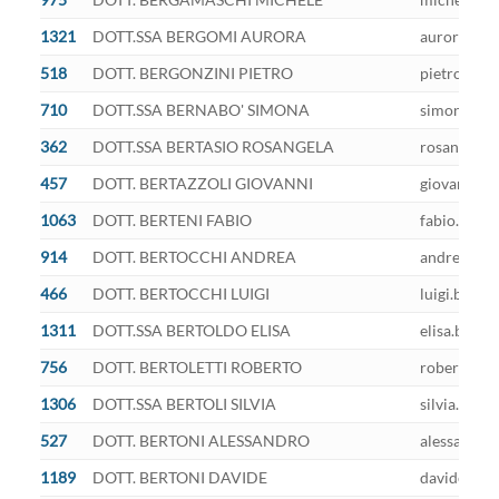
1321
DOTT.SSA BERGOMI AURORA
aurora.berg
518
DOTT. BERGONZINI PIETRO
pietro.berg
710
DOTT.SSA BERNABO' SIMONA
simona.ber
362
DOTT.SSA BERTASIO ROSANGELA
rosangela.b
457
DOTT. BERTAZZOLI GIOVANNI
giovanni.be
1063
DOTT. BERTENI FABIO
fabio.berte
914
DOTT. BERTOCCHI ANDREA
andrea.bert
466
DOTT. BERTOCCHI LUIGI
luigi.berto
1311
DOTT.SSA BERTOLDO ELISA
elisa.berto
756
DOTT. BERTOLETTI ROBERTO
roberto.ber
1306
DOTT.SSA BERTOLI SILVIA
silvia.bert
527
DOTT. BERTONI ALESSANDRO
alessandro.
1189
DOTT. BERTONI DAVIDE
davide.bert