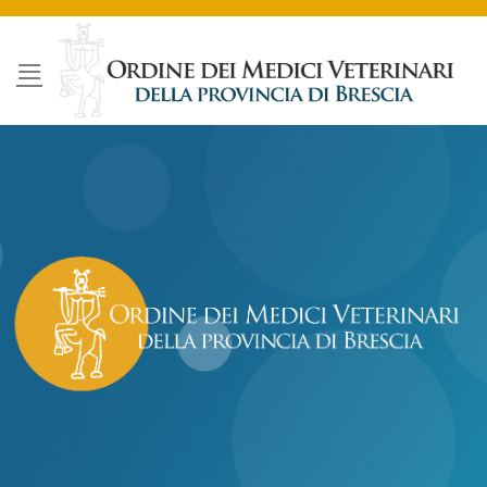
Salta
ai
contenuti