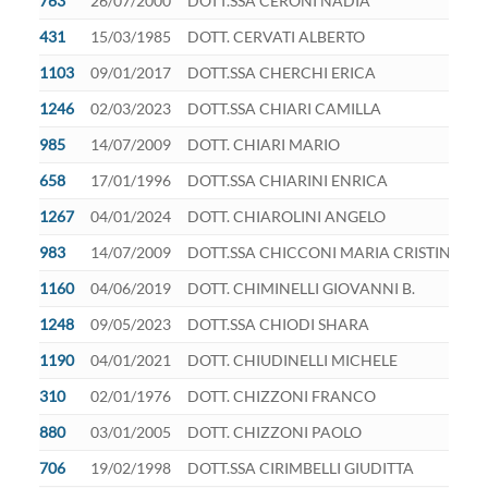
763
26/07/2000
DOTT.SSA CERONI NADIA
431
15/03/1985
DOTT. CERVATI ALBERTO
1103
09/01/2017
DOTT.SSA CHERCHI ERICA
1246
02/03/2023
DOTT.SSA CHIARI CAMILLA
985
14/07/2009
DOTT. CHIARI MARIO
658
17/01/1996
DOTT.SSA CHIARINI ENRICA
1267
04/01/2024
DOTT. CHIAROLINI ANGELO
983
14/07/2009
DOTT.SSA CHICCONI MARIA CRISTINA
1160
04/06/2019
DOTT. CHIMINELLI GIOVANNI B.
1248
09/05/2023
DOTT.SSA CHIODI SHARA
1190
04/01/2021
DOTT. CHIUDINELLI MICHELE
310
02/01/1976
DOTT. CHIZZONI FRANCO
880
03/01/2005
DOTT. CHIZZONI PAOLO
706
19/02/1998
DOTT.SSA CIRIMBELLI GIUDITTA