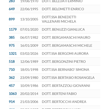
283
19/06/1970
DOTT. BELLUATI ERMINIO
649
22/06/1995
DOTT. BELOMETTI ENRICO
DOTT.SSA BENEDETTI
899
13/10/2005
VALLENARI MICHELA
1179
07/01/2020
DOTT. BENUZZI GIANLUCA
385
06/07/1982
DOTT. BERGAMASCHI MAURO
975
16/01/2009
DOTT. BERGAMASCHI MICHELE
1321
03/02/2026
DOTT.SSA BERGOMI AURORA
518
12/06/1989
DOTT. BERGONZINI PIETRO
710
18/05/1998
DOTT.SSA BERNABO' SIMONA
362
23/09/1980
DOTT.SSA BERTASIO ROSANGELA
457
10/09/1986
DOTT. BERTAZZOLI GIOVANNI
1063
20/02/2014
DOTT. BERTENI FABIO
914
21/03/2006
DOTT. BERTOCCHI ANDREA