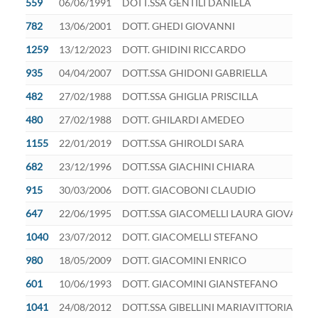
559
06/06/1991
DOTT.SSA GENTILI DANIELA
782
13/06/2001
DOTT. GHEDI GIOVANNI
1259
13/12/2023
DOTT. GHIDINI RICCARDO
935
04/04/2007
DOTT.SSA GHIDONI GABRIELLA
482
27/02/1988
DOTT.SSA GHIGLIA PRISCILLA
480
27/02/1988
DOTT. GHILARDI AMEDEO
1155
22/01/2019
DOTT.SSA GHIROLDI SARA
682
23/12/1996
DOTT.SSA GIACHINI CHIARA
915
30/03/2006
DOTT. GIACOBONI CLAUDIO
647
22/06/1995
DOTT.SSA GIACOMELLI LAURA GIOVANN
1040
23/07/2012
DOTT. GIACOMELLI STEFANO
980
18/05/2009
DOTT. GIACOMINI ENRICO
601
10/06/1993
DOTT. GIACOMINI GIANSTEFANO
1041
24/08/2012
DOTT.SSA GIBELLINI MARIAVITTORIA