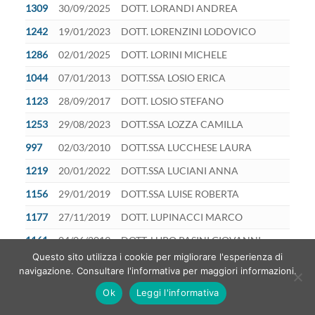
1309
30/09/2025
DOTT. LORANDI ANDREA
1242
19/01/2023
DOTT. LORENZINI LODOVICO
1286
02/01/2025
DOTT. LORINI MICHELE
1044
07/01/2013
DOTT.SSA LOSIO ERICA
1123
28/09/2017
DOTT. LOSIO STEFANO
1253
29/08/2023
DOTT.SSA LOZZA CAMILLA
997
02/03/2010
DOTT.SSA LUCCHESE LAURA
1219
20/01/2022
DOTT.SSA LUCIANI ANNA
1156
29/01/2019
DOTT.SSA LUISE ROBERTA
1177
27/11/2019
DOTT. LUPINACCI MARCO
1161
04/06/2019
DOTT. LUPO PASINI GIOVANNI
Questo sito utilizza i cookie per migliorare l'esperienza di
695
02/09/1997
DOTT.SSA MACCHI CHIARA MARIA
navigazione. Consultare l'informativa per maggiori informazioni.
DOTT.SSA MACHADO LOPES GARCIA DE
Ok
Leggi l'informativa
1019
10/06/2011
CARVALHO YARLA