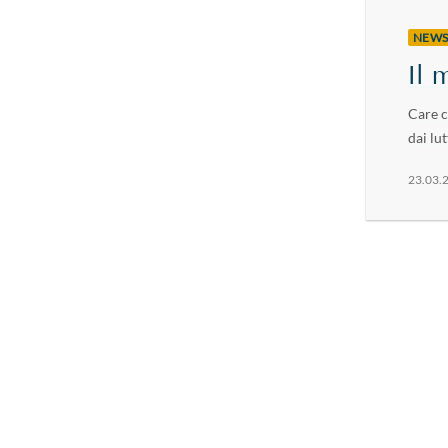
NEW
Il 
Care c
dai lut
23.03.