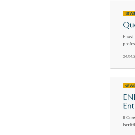
NEW
Que
Fnovi 
profes
24.04.
NEW
ENP
Ent
Il Con
iscritt