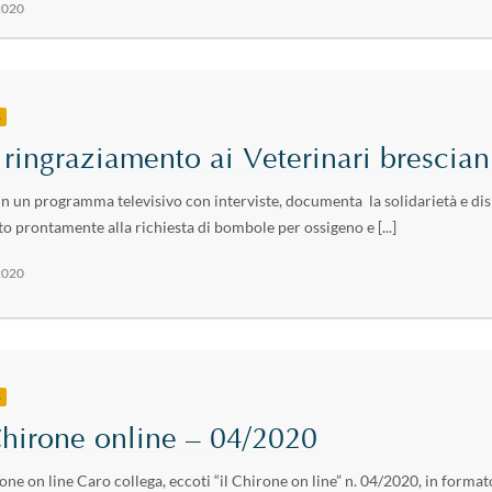
2020
S
ringraziamento ai Veterinari brescian
 in un programma televisivo con interviste, documenta la solidarietà e dis
to prontamente alla richiesta di bombole per ossigeno e [...]
2020
S
Chirone online – 04/2020
rone on line Caro collega, eccoti “il Chirone on line” n. 04/2020, in format