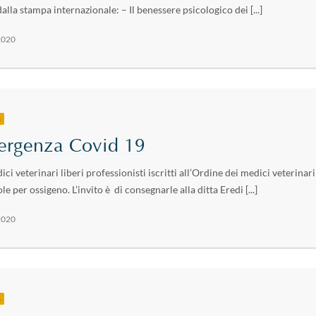
dalla stampa internazionale: – Il benessere psicologico dei [...]
2020
S
ergenza Covid 19
ici veterinari liberi professionisti iscritti all’Ordine dei medici veterinar
e per ossigeno. L’invito è di consegnarle alla ditta Eredi [...]
2020
S