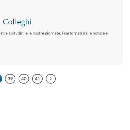
i Colleghi
tre abitudini e le nostre giornate. Frastornati dalle notizie e
39
40
41