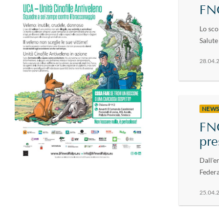
FN
Lo sco
Salute 
28.04.
NEW
FNO
pr
Dall'e
Federa
25.04.