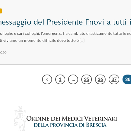
S
messaggio del Presidente Fnovi a tutti 
olleghe e cari colleghi, l'emergenza ha cambiato drasticamente tutte le nos
ti viviamo un momento difficile dove tutto è [...]
2020
1
…
35
36
37
38