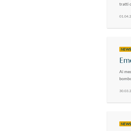
tratti 
01.04.
NEW
Em
Ai med
bombol
30.03.
NEW