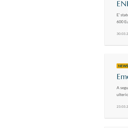
ENP
E’ sta
600 Eu
30.03.
NEW
Eme
A segu
ulterio
23.03.