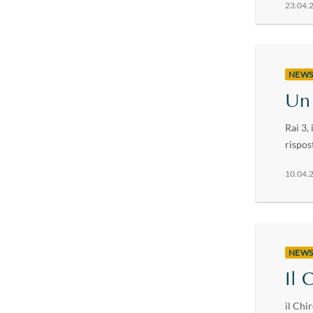
23.04.
NEW
Un 
Rai 3,
rispos
10.04.
NEW
Il 
il Chi