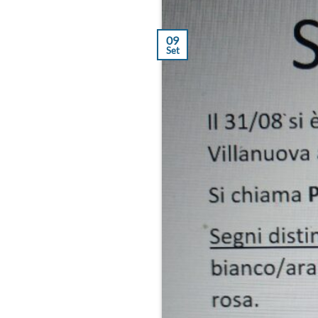
09
Set