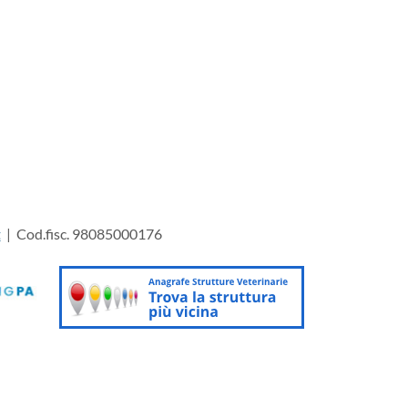
t
| Cod.fisc. 98085000176