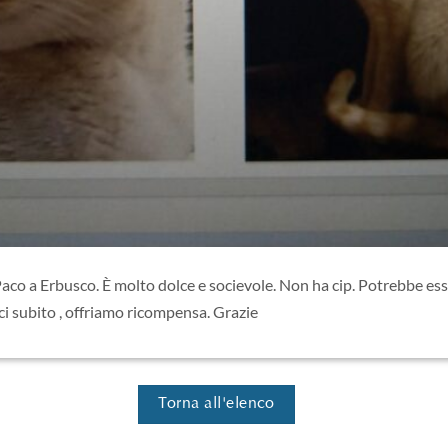
co a Erbusco. È molto dolce e socievole. Non ha cip. Potrebbe esser
aci subito , offriamo ricompensa. Grazie
Torna all'elenco