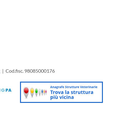
t
| Cod.fisc. 98085000176