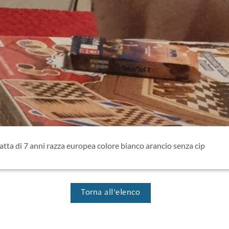
tta di 7 anni razza europea colore bianco arancio senza cip
Torna all'elenco