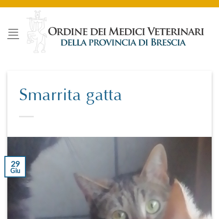
Salta
ai
contenuti
Smarrita gatta
29
Giu