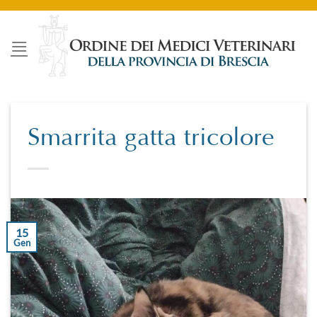
Salta
ai
contenuti
Smarrita gatta tricolore
15
Gen