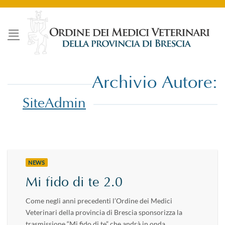
Salta
ai
contenuti
Archivio Autore:
SiteAdmin
NEWS
Mi fido di te 2.0
Come negli anni precedenti l’Ordine dei Medici
Veterinari della provincia di Brescia sponsorizza la
trasmissione “Mi fido di te” che andrà in onda