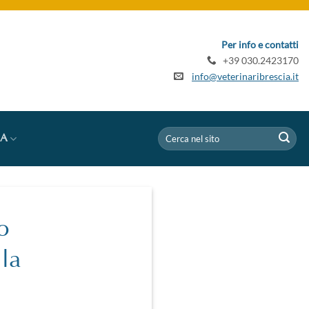
Per info e contatti
+39 030.2423170
info@veterinaribrescia.it
IA
o
 la