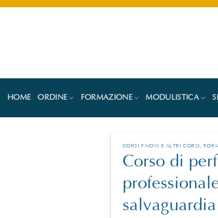
Salta
ai
contenuti
HOME
ORDINE
FORMAZIONE
MODULISTICA
S
CORSI FNOVI E ALTRI CORSI
,
FOR
Corso di pe
professionale
salvaguardia 