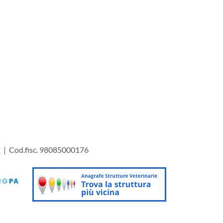
t
| Cod.fisc. 98085000176