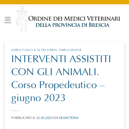
Salta
ai
contenuti
CORSI FNOVI E ALTRI CORSI
,
FORMAZIONE
INTERVENTI ASSISTITI
CON GLI ANIMALI.
Corso Propedeutico –
giugno 2023
PUBBLICATO IL
11.05.2023
DA
SEGRETERIA