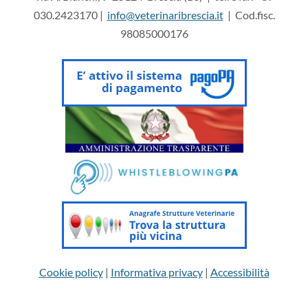
030.2423170 |
info@veterinaribrescia.it
| Cod.fisc.
98085000176
Cookie policy
|
Informativa privacy
|
Accessibilità