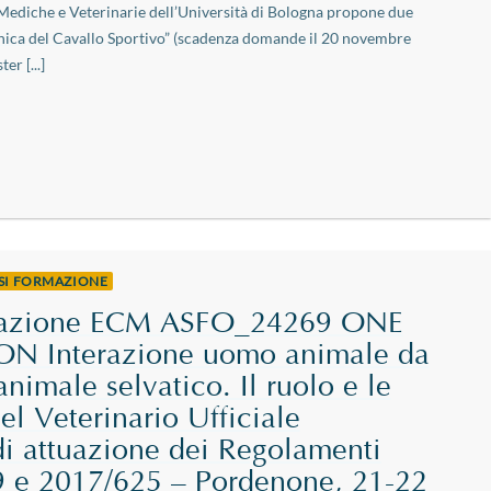
 Mediche e Veterinarie dell’Università di Bologna propone due
linica del Cavallo Sportivo” (scadenza domande il 20 novembre
er [...]
RSI FORMAZIONE
rmazione ECM ASFO_24269 ONE
N Interazione uomo animale da
imale selvatico. Il ruolo e le
l Veterinario Ufficiale
di attuazione dei Regolamenti
9 e 2017/625 – Pordenone, 21-22