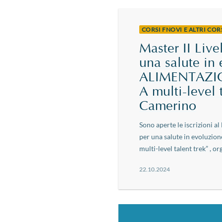
CORSI FNOVI E ALTRI CO
Master II Live
una salute i
ALIMENTAZIO
A multi-level 
Camerino
Sono aperte le iscrizioni a
per una salute in evolu
multi-level talent trek” , org
22.10.2024