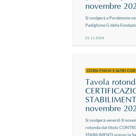
novembre 202
Si svolgerà a Pordenone ne
Padiglione G della Fondazio
01.11.2024
CORSI FNOVI E ALTRI CO
Tavola roto
CERTIFICAZ
STABILIMENTI 
novembre 20
Si svolgerà venerdì 8 novem
rotonda dal titolo CON
STABILIMENTI presso la Sala