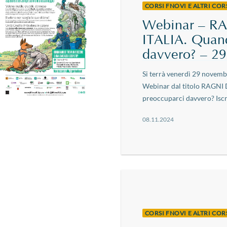
CORSI FNOVI E ALTRI CO
Webinar – R
ITALIA. Quan
davvero? – 2
Si terrà venerdì 29 novembr
Webinar dal titolo RAGNI
preoccuparci davvero? Iscriz
08.11.2024
CORSI FNOVI E ALTRI CO