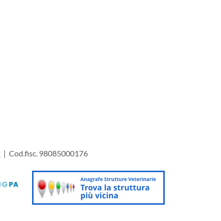
t
| Cod.fisc. 98085000176