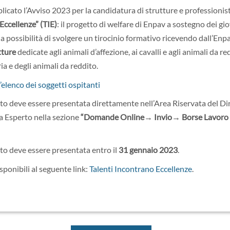
icato l’Avviso 2023 per la candidatura di strutture e professionisti
Eccellenze” (TIE)
: il progetto di welfare di Enpav a sostegno dei g
 la possibilità di svolgere un tirocinio formativo ricevendo dall’En
tture
dedicate agli animali d’affezione, ai cavalli e agli animali da red
ria e degli animali da reddito.
’elenco dei soggetti ospitanti
 deve essere presentata direttamente nell’Area Riservata del Dir
ta Esperto nella sezione
“Domande Online→ Invio→ Borse Lavoro
o deve essere presentata entro il
31 gennaio 2023
.
sponibili al seguente link:
Talenti Incontrano Eccellenze
.