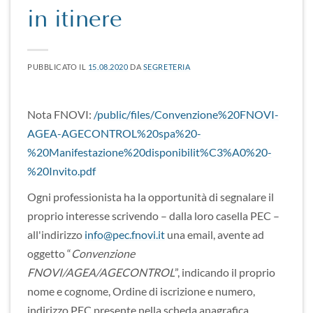
in itinere
PUBBLICATO IL
15.08.2020
DA
SEGRETERIA
Nota FNOVI:
/public/files/Convenzione%20FNOVI-
AGEA-AGECONTROL%20spa%20-
%20Manifestazione%20disponibilit%C3%A0%20-
%20Invito.pdf
Ogni professionista ha la opportunità di segnalare il
proprio interesse scrivendo – dalla loro casella PEC –
all'indirizzo
info@pec.fnovi.it
una email, avente ad
oggetto “
Convenzione
FNOVI/AGEA/AGECONTROL
”, indicando il proprio
nome e cognome, Ordine di iscrizione e numero,
indirizzo PEC presente nella scheda anagrafica