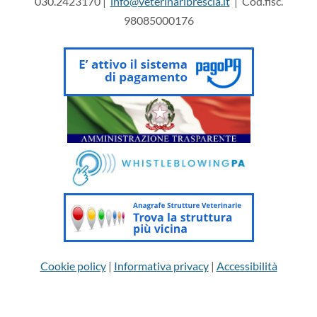
030.2423170 |
info@veterinaribrescia.it
| Cod.fisc.
98085000176
Cookie policy
|
Informativa privacy
|
Accessibilità