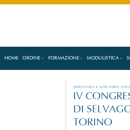
Salta
ai
contenuti
HOME
ORDINE
FORMAZIONE
MODULISTICA
S
CORSI FNOVI E ALTRI CORSI
,
EVEN
IV CONGRES
DI SELVAGG
TORINO