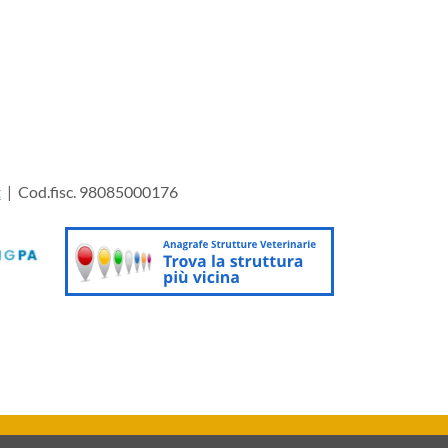
t
| Cod.fisc. 98085000176