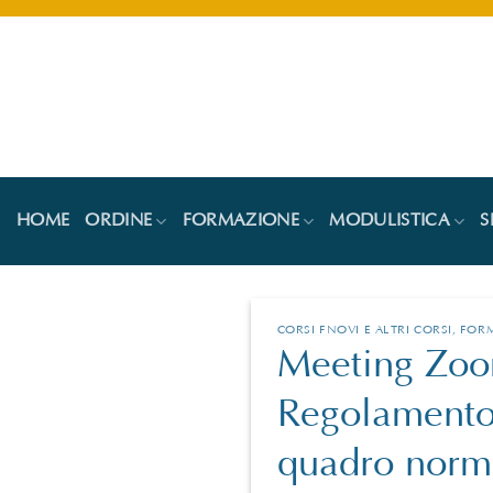
Salta
ai
contenuti
HOME
ORDINE
FORMAZIONE
MODULISTICA
S
CORSI FNOVI E ALTRI CORSI
,
FOR
Meeting Zoo
Regolamento
quadro norma