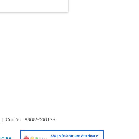
t
| Cod.fisc. 98085000176