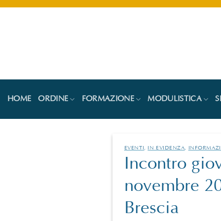
Salta
ai
contenuti
HOME
ORDINE
FORMAZIONE
MODULISTICA
S
EVENTI
,
IN EVIDENZA
,
INFORMAZI
Incontro giov
novembre 202
Brescia